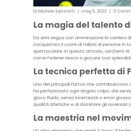
Di Michele Sartoretti
mag 5, 2023
0 Comm
La magia del talento d
Da anni seguo con ammirazione la carriera di 
conquistato il cuore di milioni di persone in t
spettacolare. In questo articolo, cercherò di
come Federer riesca a giocare così splendi
La tecnica perfetta di 
Uno dei principali fattori che contribuiscono 
ha perfezionato ogni singolo colpo, dal servizi
gioco fluido, senza incertezze o errori grosso
qualità atletiche e di dominare gli avversari c
La maestria nel movi
Un altro elemento che rende il gioco di Feder