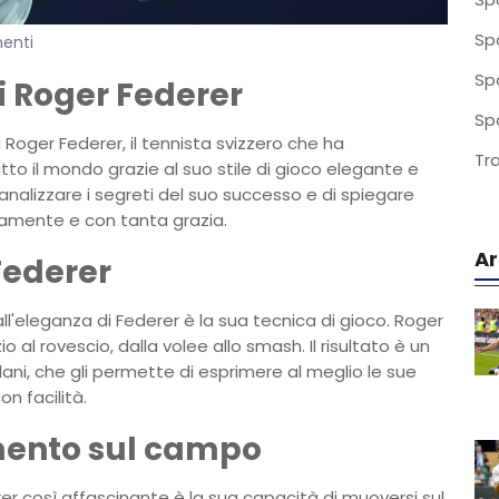
Sp
enti
Sp
i Roger Federer
Sp
Roger Federer, il tennista svizzero che ha
Tr
utto il mondo grazie al suo stile di gioco elegante e
 analizzare i segreti del suo successo e di spiegare
damente e con tanta grazia.
Ar
Federer
all'eleganza di Federer è la sua tecnica di gioco. Roger
o al rovescio, dalla volee allo smash. Il risultato è un
lani, che gli permette di esprimere al meglio le sue
on facilità.
mento sul campo
er così affascinante è la sua capacità di muoversi sul