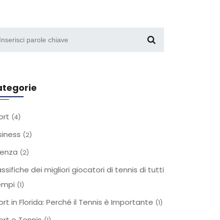
tegorie
ort
(4)
siness
(2)
ienza
(2)
ssifiche dei migliori giocatori di tennis di tutti
tempi
(1)
rt in Florida: Perché il Tennis è Importante
(1)
ort e Tennis