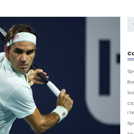
Ca
Sp
Bu
Sc
Cla
i 
Spo
Sp