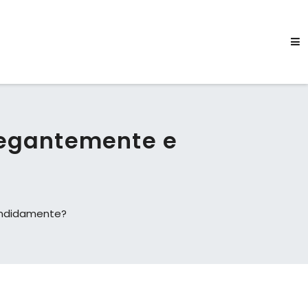
legantemente e
endidamente?