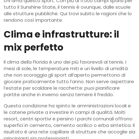
chi ama questo sport. Con più di 11.000 campi sparsi per
tutto il Sunshine State, il tennis è ovunque, dalle scuole
alle strutture pubbliche. Qui trovi subito le ragioni che lo
rendono così importante.
Clima e infrastrutture: il
mix perfetto
Il clima della Florida è uno dei più favorevoli al tennis. I
mesi di sole, le temperature miti e un livello di umidità
che non scoraggia gli sport all’aperto permettono di
giocare praticamente tutto l’anno. Non serve aspettare
l’estate per scaldare le racchette: puoi pianificare
partite anche in inverno senza temere il freddo.
Questa condizione ha spinto le amministrazioni locali e
le catene private a investire in campi di qualità. Molti
resort, centri sportivi e persino i parchi comunali offrono
superfici in cemento, cemento acrilico o erba sintetica. Il
risultato è una rete capillare di strutture che accoglie sia
principianti sia professionisti.