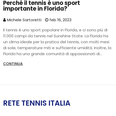
Perché il tennis è uno sport
importante in Florida?
Michele Sartoretti
feb 16, 2023
Il tennis è uno sport popolare in Florida, e ci sono più di
11.000 campi da tennis nel Sunshine State. La Florida ha
un clima ideale per la pratica del tennis, con molti mesi
di sole, temperature miti e sufficiente umidità. Inoltre, la
Florida ha una grande comunità di appassionati di
tennis, con scuole di tennis, organizzazioni di tennis e
CONTINUA
tornei. Il tennis è anche un'attività economica
importante per la Florida, poiché i tornei di tennis
attirano turisti e portano entrate allo Stato. Infine, il
tennis è uno sport che può essere praticato a qualsiasi
livello, quindi è adatto a tutti.
RETE TENNIS ITALIA