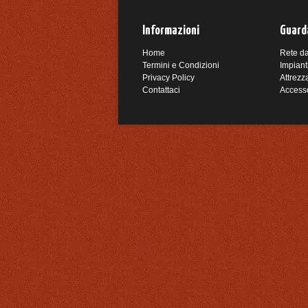
Informazioni
Guarda
Home
Rete da
Termini e Condizioni
Impiant
Privacy Policy
Attrezz
Contattaci
Access