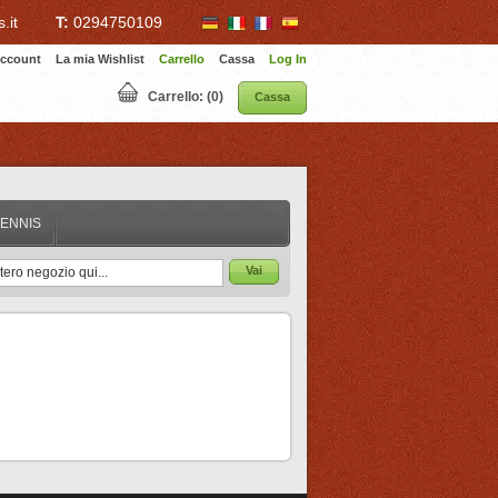
.it
T:
0294750109
 Account
La mia Wishlist
Carrello
Cassa
Log In
Carrello: (0)
Cassa
TENNIS
Vai