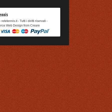
ennis
retetennis.it - Tutti i diritti riservati -
rce Web Design from Creare