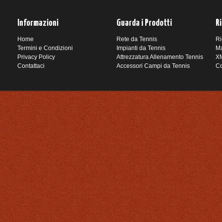
Informazioni
Guarda i Prodotti
R
Home
Rete da Tennis
Ri
Termini e Condizioni
Impianti da Tennis
Ma
Privacy Policy
Attrezzatura Allenamento Tennis
XM
Contattaci
Accessori Campi da Tennis
Co