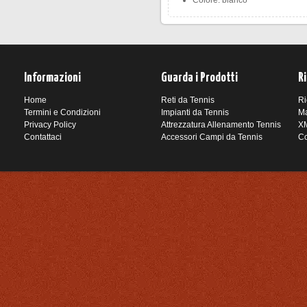
Colore: bianco
Informazioni
Guarda i Prodotti
R
Home
Reti da Tennis
Ri
Termini e Condizioni
Impianti da Tennis
Ma
Privacy Policy
Attrezzatura Allenamento Tennis
XM
Contattaci
Accessori Campi da Tennis
Co