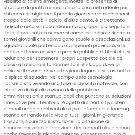
visibilità ai talenti emergenti. Inoltre, la presenza di
strutture di qualità rende Latisana una meta ideale per
chi cerca di migliorare il proprio gioco senza allontanarsi
troppo dalla città. Il calcio, d'altro canto, è altrettanto
radicato nella vita quotidiana.
calcio
,
sport più seguito in
Italia, è praticato in numerosi campi cittadino e ricorre a
tornei giovanili
che coinvolgono scuole e associazioni. La
squadra locale partecipa a campionati provinciali, e le
partite attirano un vero e proprio pubblico di tifosi che si
radunano per sostenere i propri. L'aspetto sociale del
calcio a Latisana è fondamentale: è il luogo dove gli
amici si ritrovano, dove si forgiano legami e si trasmette
lo spirito di squadra. Nel campo della
tecnologia
,
Latisana sta vivendo una fase di crescita notevole, con
iniziative di digitalizzazione delle pubbliche
amministrazioni e startup locali
che puntano su soluzioni
innovative per il territorio. Progetti di smart city, sistemi
di monitoraggio ambientale e piattaforme di e‑learning
stanno entrando nella vita di tutti i giorni, migliorando
trasporti, sicurezza e istruzione. La diffusione di
connessioni veloci e l'adozione di strumenti cloud hanno
anche favorito le piccole imprese, consentendo loro di