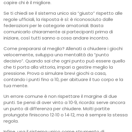
capire chi è il migliore.
Se ti chiedi se il sistema unico sia “giusto” rispetto alle
regole ufficiali, la risposta è sì: è riconosciuto dalle
federazioni per le categorie amatoriali. Basta
comunicarlo chiaramente ai partecipanti prima di
iniziare, così tutti sanno a cosa andare incontro.
Come prepararsi al meglio? Allenati a chiudere i giochi
velocemente, sviluppa una mentalità da “punto
decisivo”. Quando sai che ogni punto può essere quello
che ti porta alla vittoria, impari a gestire meglio la
pressione. Prova a simulare brevi giochi a casa,
contando i punti fino a 10, per abituare il tuo corpo e la
tua mente.
Un errore comune è non rispettare il margine di due
punti. Se pensi di aver vinto a 10‑9, ricorda: serve ancora
un punto di differenza per chiudere. Molti partite
prolungate finiscono 12‑10 o 14‑12, ma è sempre la stessa
regola.
Infine, usa il sistema unico come strumento di