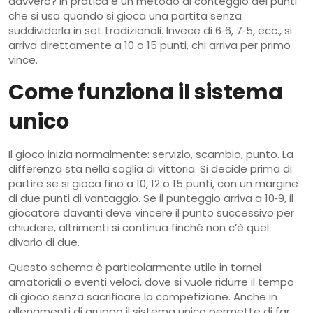
davvero? In pratica è un metodo di conteggio dei punti
che si usa quando si gioca una partita senza
suddividerla in set tradizionali. Invece di 6‑6, 7‑5, ecc., si
arriva direttamente a 10 o 15 punti, chi arriva per primo
vince.
Come funziona il sistema
unico
Il gioco inizia normalmente: servizio, scambio, punto. La
differenza sta nella soglia di vittoria. Si decide prima di
partire se si gioca fino a 10, 12 o 15 punti, con un margine
di due punti di vantaggio. Se il punteggio arriva a 10‑9, il
giocatore davanti deve vincere il punto successivo per
chiudere, altrimenti si continua finché non c’è quel
divario di due.
Questo schema è particolarmente utile in tornei
amatoriali o eventi veloci, dove si vuole ridurre il tempo
di gioco senza sacrificare la competizione. Anche in
allenamenti di gruppo il sistema unico permette di far