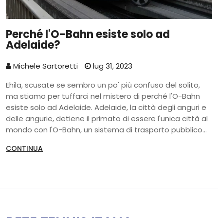
Perché l'O-Bahn esiste solo ad
Adelaide?
Michele Sartoretti
lug 31, 2023
Ehila, scusate se sembro un po' più confuso del solito,
ma stiamo per tuffarci nel mistero di perché l'O-Bahn
esiste solo ad Adelaide. Adelaide, la città degli anguri e
delle angurie, detiene il primato di essere l'unica città al
mondo con l'O-Bahn, un sistema di trasporto pubblico
su rotaia guidata. Questo singolare mezzo di trasporto
CONTINUA
è una specie di autobus ibrido su rotaia, che dev'essere
un po' confuso sulla sua identità, poverino! Forse
Adelaide è l'unico posto che ha avuto l'audacia di
sperimentare. Complimenti, Adelaide, sei unica nel tuo
genere, proprio come un piccione con un cappello a
cilindro!